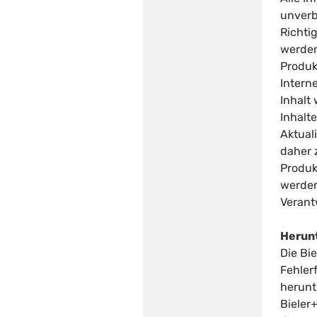
unverb
Richti
werden
Produk
Intern
Inhalt
Inhalt
Aktual
daher 
Produk
werden
Verant
Herun
Die Bi
Fehler
herunt
Bieler