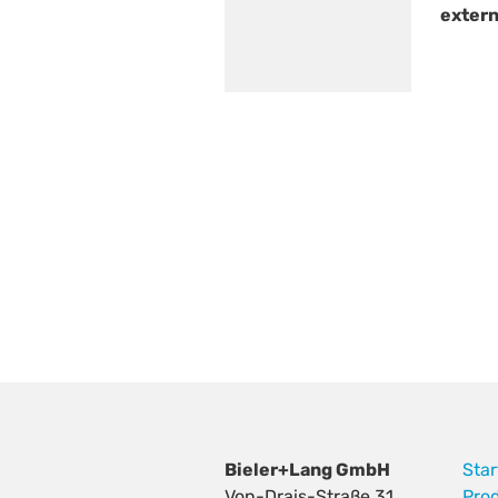
extern
Bieler+Lang GmbH
Star
Von-Drais-Straße 31
Pro