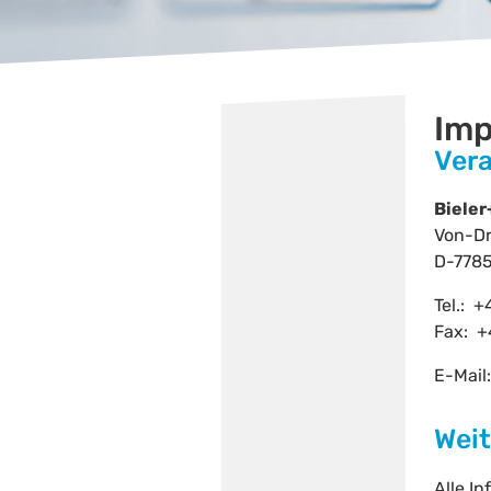
Im
Vera
Biele
Von-Dr
D-778
Tel.: +
Fax: +
E-Mail
Weit
Alle I