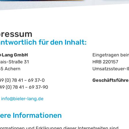
pressum
ntwortlich für den Inhalt:
r+Lang GmbH
Eingetragen bei
ais-Straße 31
HRB 220157
55 Achern
Umsatzssteuer-ID
49 (0) 78 41 – 69 37-0
Geschäftsführe
49 (0) 78 41 – 69 37-90
:
info@bieler-lang.de
ere Informationen
nformationen und Erklärungen dieser Internetseiten sind