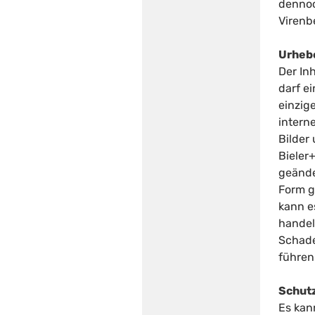
dennoc
Virenb
Urheb
Der Inh
darf e
einzig
intern
Bilder
Bieler
geände
Form g
kann e
handel
Schad
führen
Schutz
Es kan