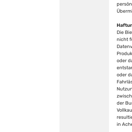
persön
Übermi
Haftu
Die Bi
nicht 
Datenv
Produk
oder d
entsta
oder d
Fahrlä
Nutzun
zwisch
der Bu
Vollka
result
in Ach