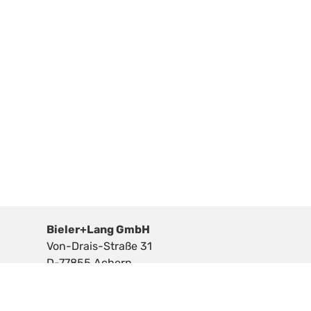
Bieler+Lang GmbH
Von-Drais-Straße 31
D-77855 Achern
Tel.: +49 (0)7841 -6937-0
E-Mail:
info@bieler-lang.de