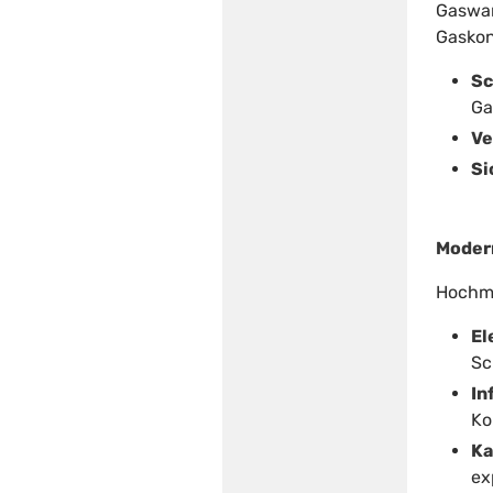
Gaswar
Gaskon
Sc
Ga
Ve
Si
Moder
Hochmo
El
Sc
In
Ko
Ka
ex