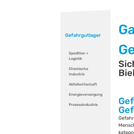
Ga
Gefahrgutlager
Ge
Spedition +
Logistik
Sic
Chemische
Bie
Industrie
Abfallwirtschaft
Energieversorgung
Gef
Prozessindustrie
Gef
Gefahr
Mensch
kategor