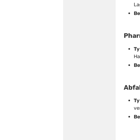
La
Be
Phar
Ty
Ha
Be
Abfa
Ty
ve
Be