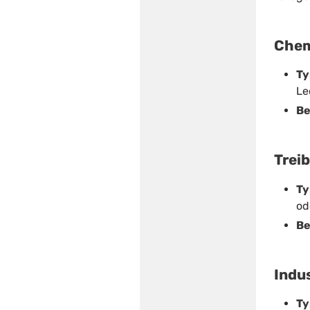
Chem
Ty
Le
Be
Treib
Ty
od
Be
Indu
Ty