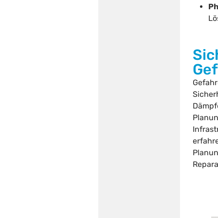
Ph
Lö
Sic
Gef
Gefahr
Sicher
Dämpfe
Planun
Infras
erfahr
Planun
Repara