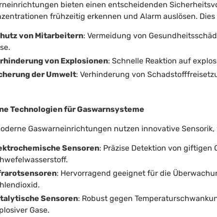
neinrichtungen bieten einen entscheidenden Sicherheitsvor
zentrationen frühzeitig erkennen und Alarm auslösen. Dies 
hutz von Mitarbeitern
: Vermeidung von Gesundheitsschäd
se.
rhinderung von Explosionen
: Schnelle Reaktion auf explo
cherung der Umwelt
: Verhinderung von Schadstofffreiset
ne Technologien für Gaswarnsysteme
derne Gaswarneinrichtungen nutzen innovative Sensorik, 
ektrochemische Sensoren
: Präzise Detektion von giftige
hwefelwasserstoff.
frarotsensoren
: Hervorragend geeignet für die Überwach
hlendioxid.
talytische Sensoren
: Robust gegen Temperaturschwankun
plosiver Gase.