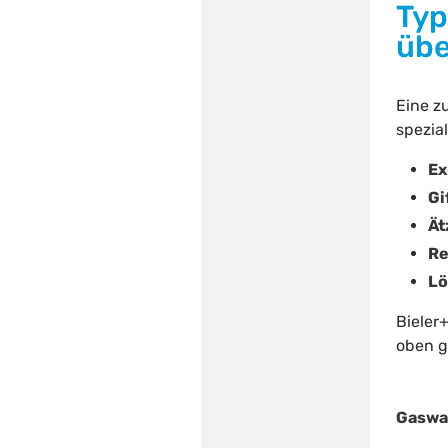
Typ
übe
Eine z
spezial
Ex
Gi
Ät
Re
Lö
Bieler
oben 
Gaswar