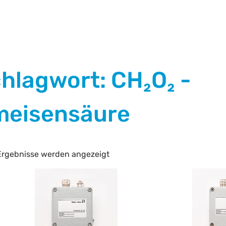
hlagwort: CH₂O₂ -
meisensäure
 Ergebnisse werden angezeigt