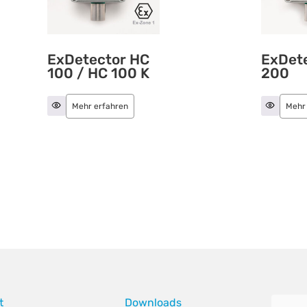
ExDetector HC
ExDet
100 / HC 100 K
200
Mehr erfahren
Mehr
t
Downloads