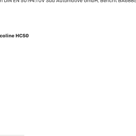
h DIN EN 50194:TÜV Süd Automotive GmbH, Bericht BA688
coline HC50