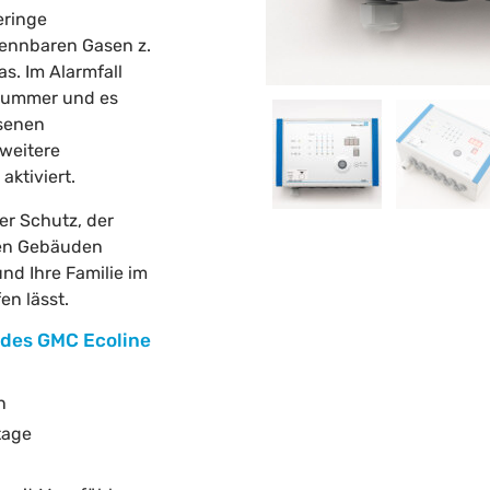
eringe
ennbaren Gasen z.
s. Im Alarmfall
 Summer und es
senen
 weitere
ktiviert.
er Schutz, der
hen Gebäuden
und Ihre Familie im
en lässt.
des GMC Ecoline
n
tage