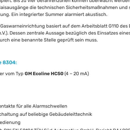
ipiert. Bis zu vier Gefahrenzonen können überwacht werden
Relaisausgänge die technischen Sicherheitsmaßnahmen und 
tung. Ein integrierter Summer alarmiert akustisch.
 Gaswarneinrichtung basiert auf dem Arbeitsblatt G110 de
.V.). Dessen zentrale Aussage bezüglich des Einsatzes eine
urch eine benannte Stelle geprüft sein muss.
e 8304:
ler vom Typ
GM Ecoline HC50
(4 – 20 mA)
ontakte für alle Alarmschwellen
chaltung auf beliebige Gebäudeleittechnik
Bedienung