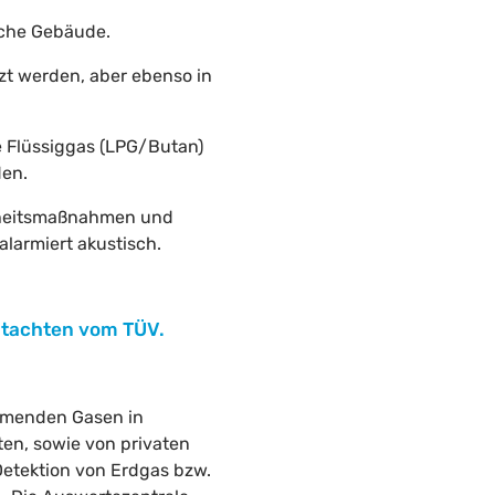
iche Gebäude.
zt werden, aber ebenso in
e Flüssiggas (LPG/Butan)
den.
erheitsmaßnahmen und
alarmiert akustisch.
gutachten vom TÜV.
römenden Gasen in
en, sowie von privaten
Detektion von Erdgas bzw.