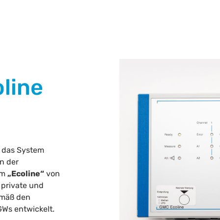
line
r das System
n der
em
„Ecoline“
von
 private und
emäß den
Ws entwickelt.