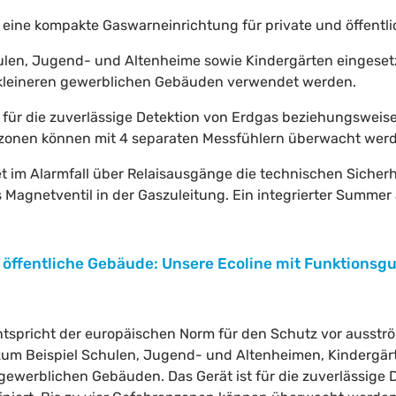
t eine kompakte Gaswarneinrichtung für private und öffentl
ulen, Jugend- und Altenheime sowie Kindergärten eingeset
kleineren gewerblichen Gebäuden verwendet werden.
 für die zuverlässige Detektion von Erdgas beziehungsweis
enzonen können mit 4 separaten Messfühlern überwacht wer
et im Alarmfall über Relaisausgänge die technischen Sich
 Magnetventil in der Gaszuleitung. Ein integrierter Summer 
d öffentliche Gebäude: Unsere Ecoline mit Funktions
tspricht der europäischen Norm für den Schutz vor ausst
zum Beispiel Schulen, Jugend- und Altenheimen, Kindergärt
ewerblichen Gebäuden. Das Gerät ist für die zuverlässige 