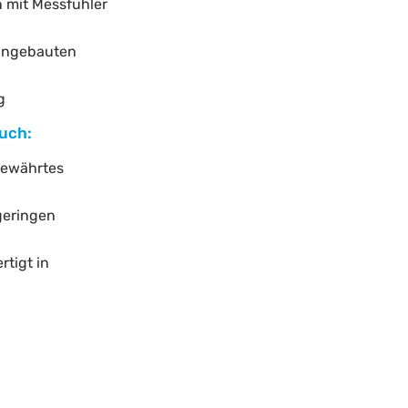
n mit Messfühler
ingebauten
g
uch:
bewährtes
geringen
rtigt in