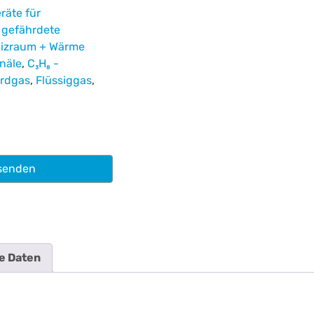
räte für
,
gefährdete
izraum + Wärme
näle
,
C₃H₈ -
rdgas
,
Flüssiggas
,
senden
e Daten