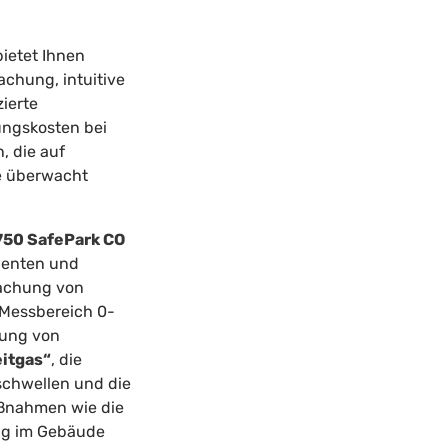
ietet Ihnen
chung, intuitive
ierte
ungskosten bei
, die auf
e überwacht
50 SafePark CO
zienten und
achung von
Messbereich 0-
ung von
itgas“
, die
chwellen und die
ßnahmen wie die
ng im Gebäude