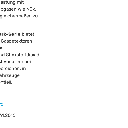
lastung mit
abgasen wie NOx,
 gleichermaßen zu
ark-Serie
bietet
e Gasdetektoren
on
d Stickstoffdioxid
t vor allem bei
ereichen, in
fahrzeuge
tiell.
t:
A1:2016