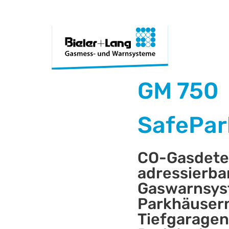
GM 750
SafePar
CO-Gasdetek
adressierba
Gaswarnsys
Parkhäuser
Tiefgaragen