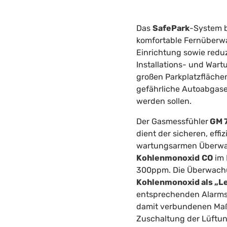
Das
SafePark
-System b
komfortable Fernüberwa
Einrichtung sowie reduz
Installations- und Wart
großen Parkplatzflächen
gefährliche Autoabgas
werden sollen.
Der Gasmessfühler
GM 7
dient der sicheren, effi
wartungsarmen Überw
Kohlenmonoxid
CO
im 
300ppm. Die Überwach
Kohlenmonoxid als „Le
entsprechenden Alarms
damit verbundenen Ma
Zuschaltung der Lüftu