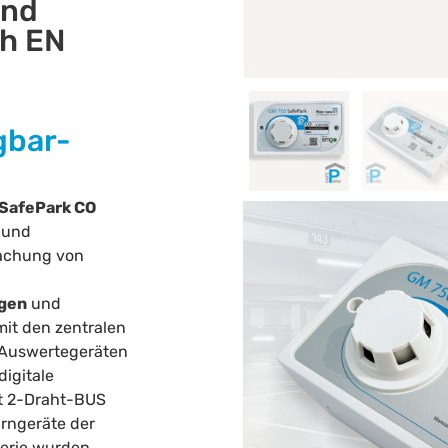
und
h EN
gbar-
SafePark CO
 und
achung von
agen
und
it den zentralen
 Auswertegeräten
digitale
t 2-Draht-BUS
rngeräte der
Serie wurden