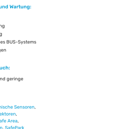
und Wartung:
ung
ng
des BUS-Systems
gen
uch:
und geringe
mische Sensoren
,
ektoren
,
afe Area
,
en
,
SafePark