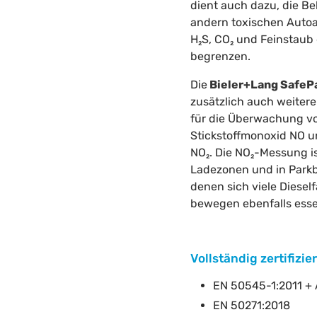
dient auch dazu, die Be
andern toxischen Auto
H₂S, CO₂ und Feinstaub
begrenzen.
Die
Bieler+Lang SafeP
zusätzlich auch weiter
für die Überwachung v
Stickstoffmonoxid NO un
NO₂. Die NO₂-Messung is
Ladezonen und in Parkb
denen sich viele Diesel
bewegen ebenfalls essen
Vollständig zertifizier
EN 50545-1:2011 + 
EN 50271:2018