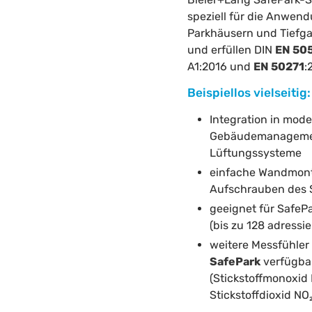
speziell für die Anwen
Parkhäusern und Tiefga
und erfüllen DIN
EN 50
A1:2016 und
EN 50271
:
Beispiellos vielseitig:
Integration in mod
Gebäudemanageme
Lüftungssysteme
einfache Wandmon
Aufschrauben des 
geeignet für SafeP
(bis zu 128 adressi
weitere Messfühle
SafePark
verfügba
(Stickstoffmonoxid
Stickstoffdioxid NO₂