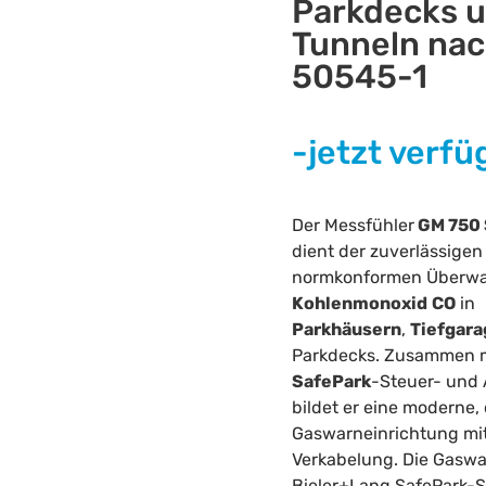
Parkdecks 
Tunneln nac
50545-1
-jetzt verfü
Der Messfühler
GM 750 
dient der zuverlässigen
normkonformen Überw
Kohlenmonoxid
CO
in
Parkhäusern
,
Tiefgar
Parkdecks. Zusammen m
SafePark
-Steuer- und
bildet er eine moderne, 
Gaswarneinrichtung mi
Verkabelung. Die Gaswa
Bieler+Lang SafePark-