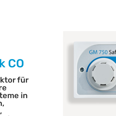
k CO
tor für
re
teme in
n,
,