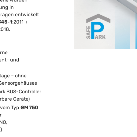
dung in
ragen entwickelt
545-1
:2011 +
2018.
erne
nt- und
tage – ohne
Sensorgehäuses
ark BUS-Controller
erbare Geräte)
r vom Typ
GM 750
r
 NO,
)